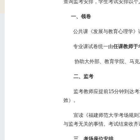
查询监考安排，学生考试安排以个
一、领卷
公共课《发展与教育心理学》
专业课试卷统一由
任课教师于
协助大外部、教育学院、马克
二、监考
监考教师应提前
15
分钟到达考
效）。
宣读《福建师范大学考场规则
与监考无关的事情。考试结束收齐
三、考场座位安排