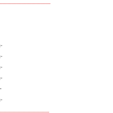
----------------------------------------
”
”
”
”
”
”
----------------------------------------